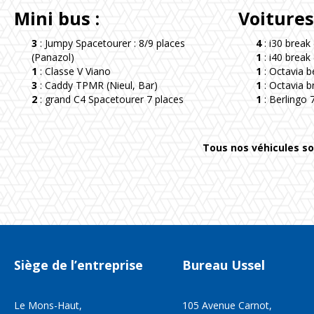
Mini bus :
Voitures
3
: Jumpy Spacetourer : 8/9 places
4
: i30 break 
(Panazol)
1
: i40 break
1
: Classe V Viano
1
: Octavia be
3
: Caddy TPMR (Nieul, Bar)
1
: Octavia b
2
: grand C4 Spacetourer 7 places
1
: Berlingo 
Tous nos véhicules so
Siège
de
l’entreprise
Bureau
Ussel
Le Mons-Haut,
105 Avenue Carnot,