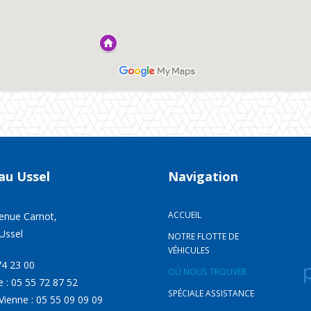
au
Ussel
Navigation
ACCUEIL
enue Carnot,
Ussel
NOTRE FLOTTE DE
VÉHICULES
74 23 00
OÙ NOUS TROUVER
e : 05 55 72 87 52
SPÉCIALE ASSISTANCE
Vienne : 05 55 09 09 09